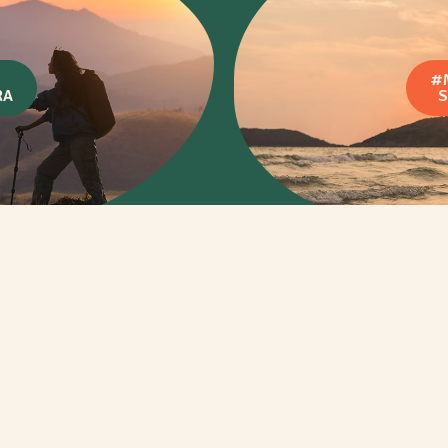
#
RA
S